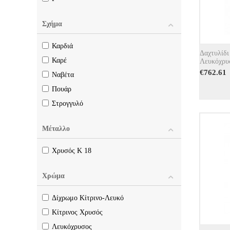
0.25
0.26
Σχήμα
0.27
Καρδιά
0.28
Δαχτυλίδι
Καρέ
Λευκόχρυ
0.30
€
762.61
Ναβέτα
0.31
Πουάρ
0.32
Στρογγυλό
0.34
0.35
Μέταλλο
0.37
Χρυσός Κ 18
0.40
0.43
Χρώμα
0.45
0.49
Δίχρωμο Κίτρινο-Λευκό
0.50
Κίτρινος Χρυσός
0.51
Λευκόχρυσος