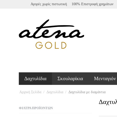
Αγορές χωρίς πιστωτική
100% Επιστροφή χρημάτων
Δαχτυλίδια
Σκουλαρίκια
Μενταγιόν
Αρχική Σελίδα
/
Δαχτυλίδια
/
Δαχτυλίδια με διαμάντια
Δαχτυλ
ΦΊΛΤΡΑ ΠΡΟΪΌΝΤΩΝ