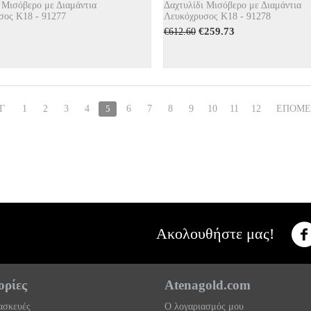
 Μισόβερο με Διαμάντια
Δαχτυλίδι Μισόβερο με Διαμάντια
σος Κ18 - 91277
Λευκόχρυσος Κ18 - 91278
€
259.73
€
612.60
Γ
1
2
3
4
5
6
7
8
9
10
11
12
ΕΠΌΜ
Ακολουθήστε μας!
ρίες
Atenagold.com
τασκευές
Ο λογαριασμός μου