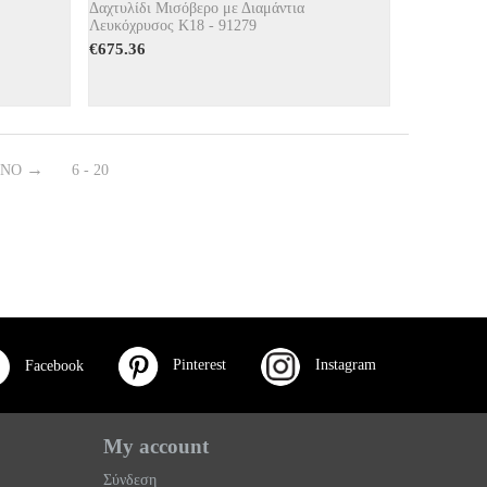
Δαχτυλίδι Μισόβερο με Διαμάντια
Λευκόχρυσος Κ18 - 91279
€
675.36
ΕΝΟ
6 - 20
Pinterest
Instagram
Facebook
My account
Σύνδεση