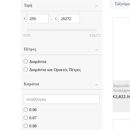
Ταξινόμι
Τιμή
€
– €
€259
€20272
Πέτρες
Διαμάντια
Διαμάντια και Ορυκτές Πέτρες
Καράτια
Δαχτυλίδι
Λευκόχρυ
€
2,022.1
0.06
0.07
0.08