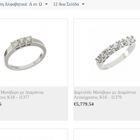
ση Αλφαβητικά: A σε Ω
12 Ανα Σελίδα
 Μισόβερο με Διαμάντια
Δαχτυλίδι Μισόβερο με Διαμάντια
σος Κ18 - 11377
Λευκόχρυσος Κ18 - 11379
6
€
5,779.54