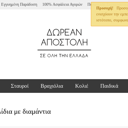
Εγγυημένη Παράδοση
100% Ασφάλεια Αγορών
Πολυτελής Συσκευασία
Προσοχή!
Προσοχή
ενισχύουν την εμπ
ιστότοπο, συμφωνε
Σταυροί
Βραχιόλια
Κολιέ
Παιδικά
ίδια με διαμάντια