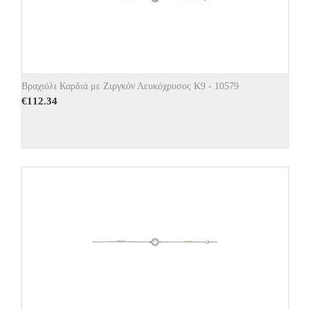
Βραχιόλι Καρδιά με Ζιργκόν Λευκόχρυσος Κ9 - 10579
€
112.34