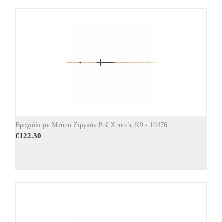
Βραχιόλι με Μαύρα Ζιργκόν Ροζ Χρυσός Κ9 - 10476
€
122.30