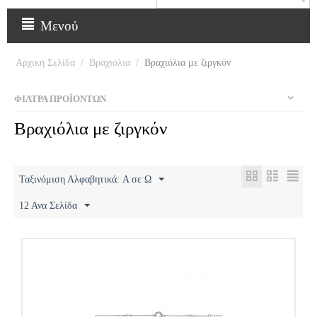
Μενού
Αρχική Σελίδα
/
Βραχιόλια
/
Βραχιόλια με ζιργκόν
ΦΊΛΤΡΑ ΠΡΟΪΌΝΤΩΝ
Βραχιόλια με ζιργκόν
Ταξινόμιση Αλφαβητικά: A σε Ω
12 Ανα Σελίδα