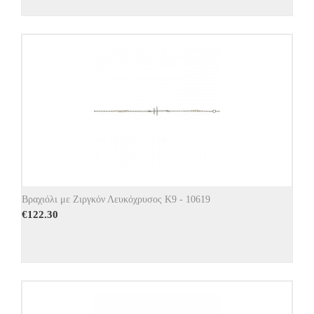
Βραχιόλι με Ζιργκόν Λευκόχρυσος Κ9 - 10619
€
122.30