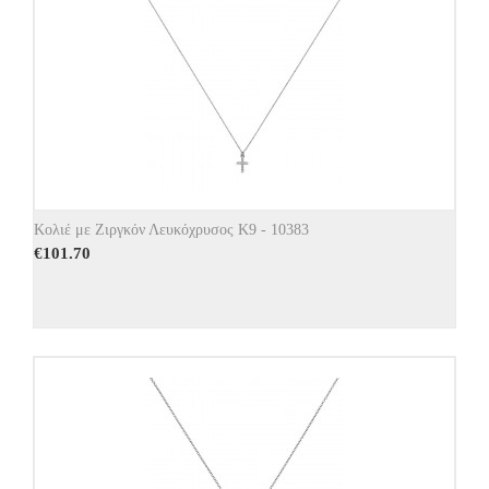
Κολιέ με Ζιργκόν Λευκόχρυσος Κ9 - 10383
€
101.70