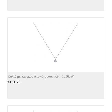
Κολιέ με Ζιργκόν Λευκόχρυσος Κ9 - 10363W
€
101.70