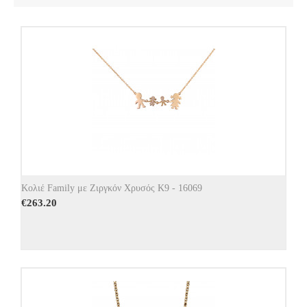
Κολιέ Family με Ζιργκόν Χρυσός Κ9 - 16069
€
263.20