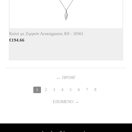
Κολιέ με Ζιργκόν Λευκόχρυσος Κ9 - 10561
€
194.66
ΠΡΟΗΓ
1
2
3
4
5
6
7
8
ΕΠΌΜΕΝΟ