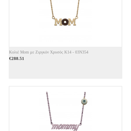
Κολιέ Mom με Ζιργκόν Χρυσός Κ14 - 03Ν354
€
288.51