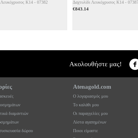
 Λευκόχρυσος Κ14 - 07382
Δαχτυλίδι Λευκόχρυσος Κ14 - 0738
€
843.14
Ακολουθήστε μας!
ρίες
Atenagold.com
τασκευές
Ο λογαριασμός μου
κοσμημάτων
Το καλάθι μου
τικά διαμαντιών
Οι παραγγελίες μου
οσμημάτων
Λίστα αγαπημένων
συσκευασία δώρου
Ποιοι είμαστε