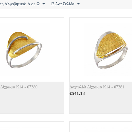
ση Αλφαβητικά: A σε Ω
12 Ανα Σελίδα
 Δίχρωμο Κ14 - 07380
Δαχτυλίδι Δίχρωμο Κ14 - 07381
€
541.18