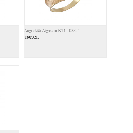
Δαχτυλίδι Δίχρωμο Κ14 - 08324
€
609.95