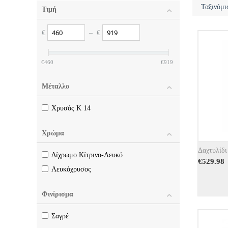
Ταξινόμι
Τιμή
€
– €
€460
€919
Μέταλλο
Χρυσός Κ 14
Χρώμα
Δαχτυλίδι
Δίχρωμο Κίτρινο-Λευκό
€
529.98
Λευκόχρυσος
Φινίρισμα
Σαγρέ