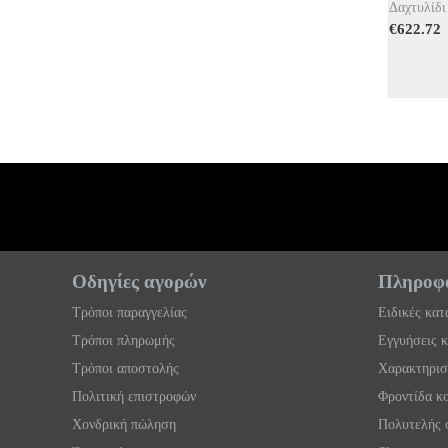
Δαχτυλίδι
€
622.72
Οδηγίες αγορών
Πληροφο
Τρόποι παραγγελίας
Ειδικές κα
Τρόποι πληρωμής
Εγγυήσεις 
Τρόποι αποστολής
Χαρακτηρισ
Πολιτική επιστροφών
Φροντίδα κ
Χονδρική πώληση
Πολυτελής 