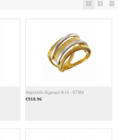
Δαχτυλίδι Δίχρωμο Κ14 - 07384
€
918.96