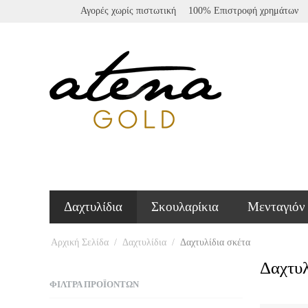
Αγορές χωρίς πιστωτική
100% Επιστροφή χρημάτων
Δαχτυλίδια
Σκουλαρίκια
Μενταγιόν
Αρχική Σελίδα
/
Δαχτυλίδια
/
Δαχτυλίδια σκέτα
Δαχτυλ
ΦΊΛΤΡΑ ΠΡΟΪΌΝΤΩΝ