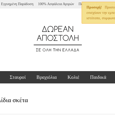
Εγγυημένη Παράδοση
100% Ασφάλεια Αγορών
Πολυτελής Συσκευασία
Προσοχή!
Προσοχή
ενισχύουν την εμπ
ιστότοπο, συμφωνε
Σταυροί
Βραχιόλια
Κολιέ
Παιδικά
ίδια σκέτα